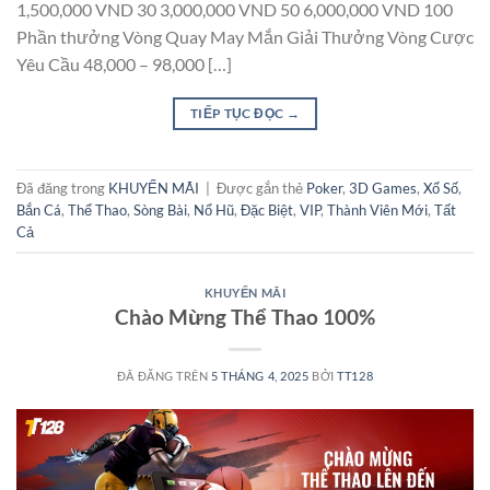
1,500,000 VND 30 3,000,000 VND 50 6,000,000 VND 100
Phần thưởng Vòng Quay May Mắn Giải Thưởng Vòng Cược
Yêu Cầu 48,000 – 98,000 […]
TIẾP TỤC ĐỌC
→
Đã đăng trong
KHUYẾN MÃI
|
Được gắn thẻ
Poker
,
3D Games
,
Xổ Số
,
Bắn Cá
,
Thể Thao
,
Sòng Bài
,
Nổ Hũ
,
Đặc Biệt
,
VIP
,
Thành Viên Mới
,
Tất
Cả
KHUYẾN MÃI
Chào Mừng Thể Thao 100%
ĐÃ ĐĂNG TRÊN
5 THÁNG 4, 2025
BỞI
TT128