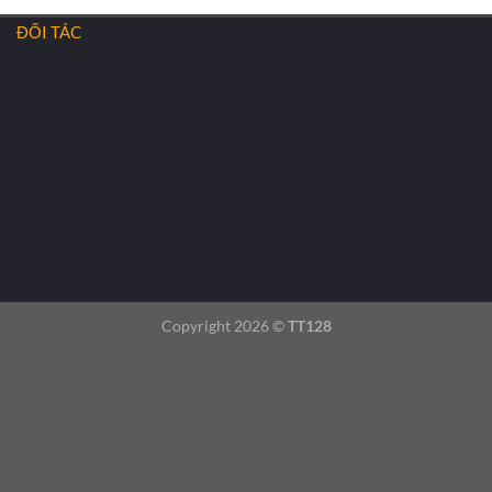
ĐỐI TÁC
Copyright 2026 ©
TT128