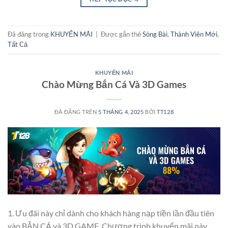
Đã đăng trong
KHUYẾN MÃI
|
Được gắn thẻ
Sòng Bài
,
Thành Viên Mới
,
Tất Cả
KHUYẾN MÃI
Chào Mừng Bắn Cá Và 3D Games
ĐÃ ĐĂNG TRÊN
5 THÁNG 4, 2025
BỞI
TT128
1. Ưu đãi này chỉ dành cho khách hàng nạp tiền lần đầu tiên
vào BẮN CÁ và 3D GAME, Chương trình khuyến mãi này