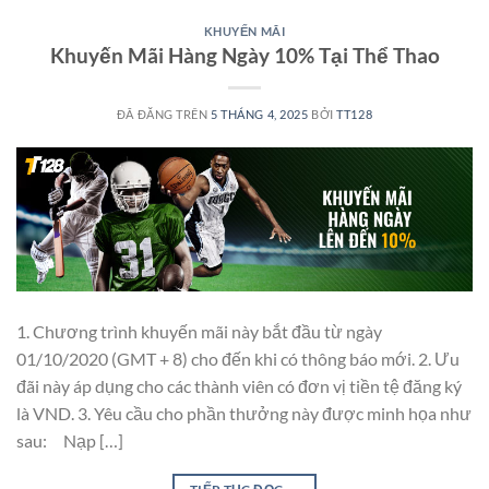
KHUYẾN MÃI
Khuyến Mãi Hàng Ngày 10% Tại Thể Thao
ĐÃ ĐĂNG TRÊN
5 THÁNG 4, 2025
BỞI
TT128
1. Chương trình khuyến mãi này bắt đầu từ ngày
01/10/2020 (GMT + 8) cho đến khi có thông báo mới. 2. Ưu
đãi này áp dụng cho các thành viên có đơn vị tiền tệ đăng ký
là VND. 3. Yêu cầu cho phần thưởng này được minh họa như
sau: Nạp […]