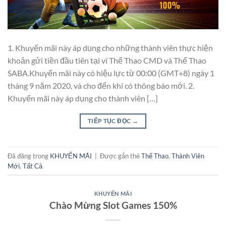
1. Khuyến mãi này áp dụng cho những thành viên thực hiện
khoản gửi tiền đầu tiên tại ví Thể Thao CMD và Thể Thao
SABA.Khuyến mãi này có hiệu lực từ 00:00 (GMT+8) ngày 1
tháng 9 năm 2020, và cho đến khi có thông báo mới. 2.
Khuyến mãi này áp dụng cho thành viên […]
TIẾP TỤC ĐỌC
→
Đã đăng trong
KHUYẾN MÃI
|
Được gắn thẻ
Thể Thao
,
Thành Viên
Mới
,
Tất Cả
KHUYẾN MÃI
Chào Mừng Slot Games 150%