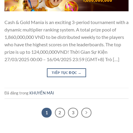
Cash & Gold Mania is an exciting 3-period tournament with a
dynamic multiplier ranking system. A total prize pool of
1,860,000,000 VND to be distributed weekly to the players
who have the highest scores on the leaderboards. The top
prize is up to 124,000,000VND! Thời Gian Sự Kiện
27/03/2025 00:00 – 16/04/2025 23:59 (GMT+8) Trò […]
TIẾP TỤC ĐỌC
→
Đã đăng trong
KHUYẾN MÃI
1
2
3