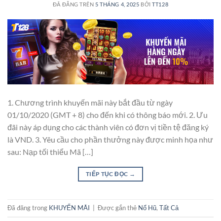
ĐÃ ĐĂNG TRÊN
5 THÁNG 4, 2025
BỞI
TT128
1. Chương trình khuyến mãi này bắt đầu từ ngày
01/10/2020 (GMT + 8) cho đến khi có thông báo mới. 2. Ưu
đãi này áp dụng cho các thành viên có đơn vị tiền tệ đăng ký
là VND. 3. Yêu cầu cho phần thưởng này được minh họa như
sau: Nạp tối thiểu Mã […]
TIẾP TỤC ĐỌC
→
Đã đăng trong
KHUYẾN MÃI
|
Được gắn thẻ
Nổ Hũ
,
Tất Cả