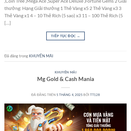
,Coin Tree ,Mega Ace ,Super Ace Deluxe ,Fortune Gems 2 Giải
thưởng: Hạng Giải thưởng 1 Thẻ Vàng x5 2 Thẻ Vàng x3 3
Thẻ Vàng x1 4 – 10 Thẻ Rich (5 sao) x3 11 – 100 Thẻ Rich (5
[…]
TIẾP TỤC ĐỌC
→
Đã đăng trong
KHUYẾN MÃI
KHUYẾN MÃI
Mg Gold & Cash Mania
ĐÃ ĐĂNG TRÊN
5 THÁNG 4, 2025
BỞI
TT128