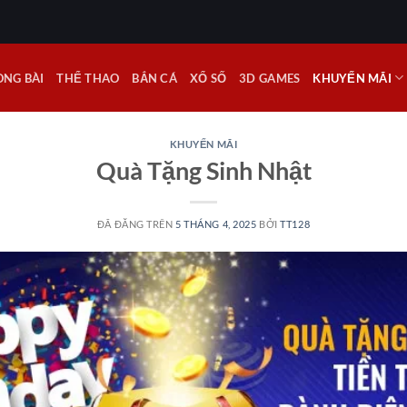
ÒNG BÀI
THỂ THAO
BẮN CÁ
XỔ SỐ
3D GAMES
KHUYẾN MÃI
KHUYẾN MÃI
Quà Tặng Sinh Nhật
ĐÃ ĐĂNG TRÊN
5 THÁNG 4, 2025
BỞI
TT128