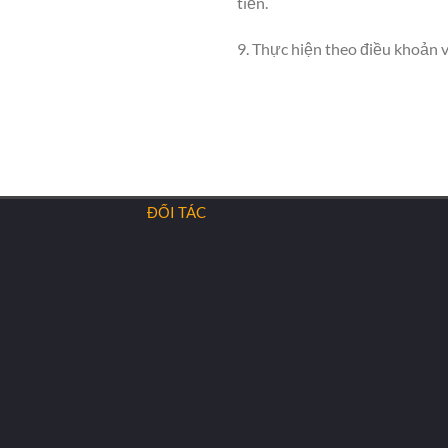
tiền.
9. Thực hiện theo điều khoản v
ĐỐI TÁC